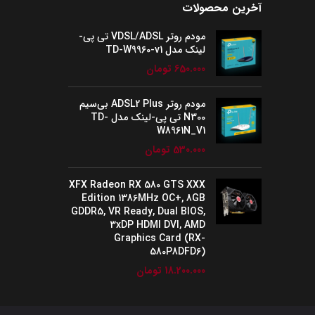
آخرین محصولات
مودم روتر VDSL/ADSL تی پی-
لینک مدل TD-W9960-v1
650.000
تومان
مودم روتر ADSL2 Plus بی‌سیم
N300 تی پی-لینک مدل TD-
W8961N_V1
530.000
تومان
XFX Radeon RX 580 GTS XXX
Edition 1386MHz OC+, 8GB
GDDR5, VR Ready, Dual BIOS,
3xDP HDMI DVI, AMD
Graphics Card (RX-
580P8DFD6)
18.200.000
تومان